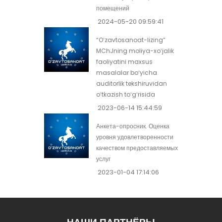
помещений
2024-05-20 09:59:41
“Oʻzavtosanoat-lizing”
MChJning moliya-xoʻjalik
faoliyatini maxsus
masalalar boʻyicha
auditorlik tekshiruvidan
oʻtkazish toʻgʻrisida
2023-06-14 15:44:59
Анкета-опросник. Оценка
уровня удовлетворенности
качеством предоставляемых
услуг
2023-01-04 17:14:06