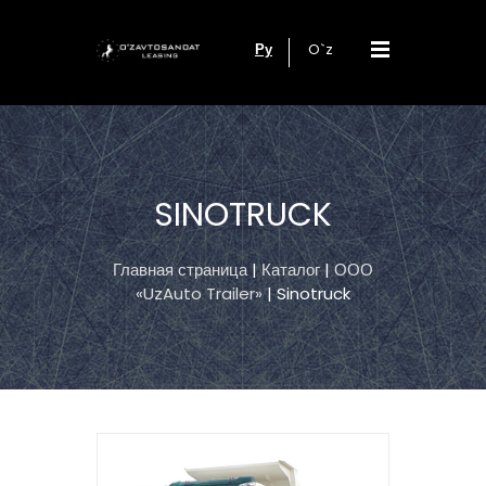
Ру
O`z
SINOTRUCK
Главная страница
|
Каталог
|
ООО
«UzAuto Trailer»
| Sinotruck