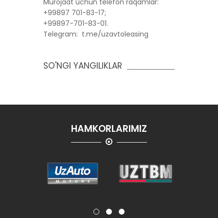
Murojaat uchun telefon raqamlar:
+99897 701-83-17;
+99897-701-83-01.
Telegram: t.me/uzavtoleasing
SO'NGI YANGILIKLAR
HAMKORLARIMIZ