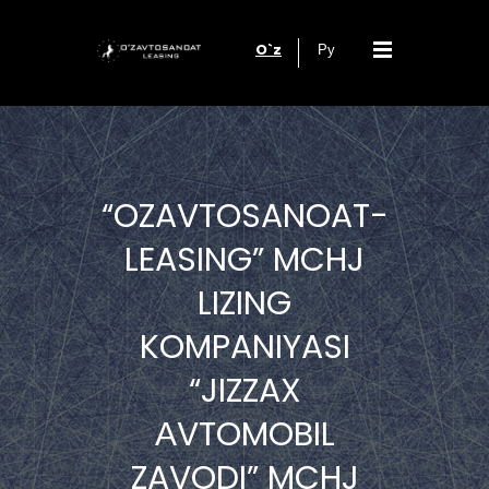
O`z
Ру
“OZAVTOSANOAT-
LEASING” MCHJ
LIZING
KOMPANIYASI
“JIZZAX
АVTOMOBIL
ZAVODI” MCHJ