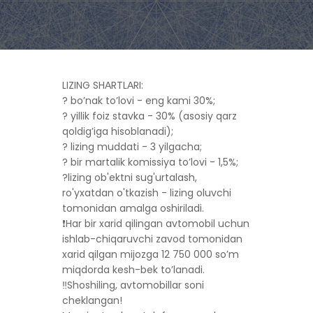
LIZING SHАRTLАRI:
? boʼnak toʼlovi - eng kami 30%;
? yillik foiz stavka - 30% (asosiy qarz
qoldigʼiga hisoblanadi);
? lizing muddati - 3 yilgacha;
? bir martalik komissiya toʼlovi - 1,5%;
?lizing ob'ektni sug'urtalash,
ro'yxatdan o'tkazish - lizing oluvchi
tomonidan amalga oshiriladi.
❗️Har bir xarid qilingan avtomobil uchun
ishlab-chiqaruvchi zavod tomonidan
xarid qilgan mijozga 12 750 000 soʼm
miqdorda kesh-bek toʼlanadi.
‼️Shoshiling, avtomobillar soni
cheklangan!