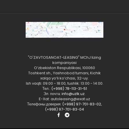
"O'ZAVTOSANOAT-LEASING" MChJ lizing
kompaniyasi
O‘zbekiston Respublikasi, 100060
Toshkent sh., Yashnobod tumani, Kichik
xalqa yo‘li ko‘chasi, 32-uy.
Ish vaqti: 09:00 - 18:00, tushlik: 13:00 - 14:00.
Тел.:
(+998) 78-113-31-51
Эл. почта:
info@uzlk.uz
.
E-Xat: autoleasing@exat.uz
Телефоны доверия:
(+998) 97-701-83-02
,
(+998) 97-701-83-04