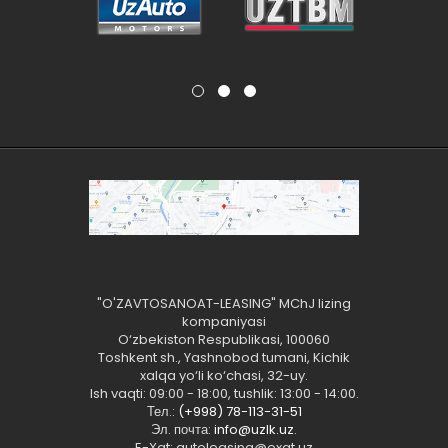
"O'ZAVTOSANOAT-LEASING" MChJ lizing
kompaniyasi
O‘zbekiston Respublikasi, 100060
Toshkent sh., Yashnobod tumani, Kichik
xalqa yo‘li ko‘chasi, 32-uy.
Ish vaqti: 09:00 - 18:00, tushlik: 13:00 - 14:00.
Тел.:
(+998) 78-113-31-51
Эл. почта:
info@uzlk.uz
.
E-Xat: autoleasing@exat.uz