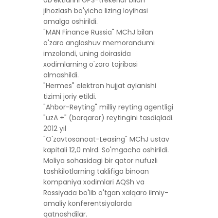
ob'ektlarini GPS-trekerlar bilan
jihozlash bo'yicha lizing loyihasi
amalga oshirildi.
"MAN Finance Russia" MChJ bilan
o'zaro anglashuv memorandumi
imzolandi, uning doirasida
xodimlarning o'zaro tajribasi
almashildi.
"Hermes" elektron hujjat aylanishi
tizimi joriy etildi.
"Ahbor-Reyting" milliy reyting agentligi
"uzA +" (barqaror) reytingini tasdiqladi.
2012 yil
"O'zavtosanoat-Leasing" MChJ ustav
kapitali 12,0 mlrd. So'mgacha oshirildi.
Moliya sohasidagi bir qator nufuzli
tashkilotlarning taklifiga binoan
kompaniya xodimlari AQSh va
Rossiyada bo'lib o'tgan xalqaro ilmiy-
amaliy konferentsiyalarda
qatnashdilar.