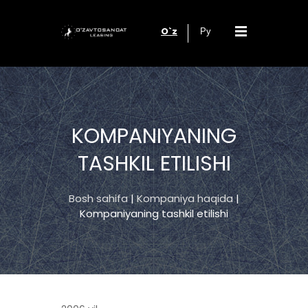
O`z
Ру
KOMPANIYANING
TASHKIL ETILISHI
Bosh sahifa
|
Kompaniya haqida
|
Kompaniyaning tashkil etilishi