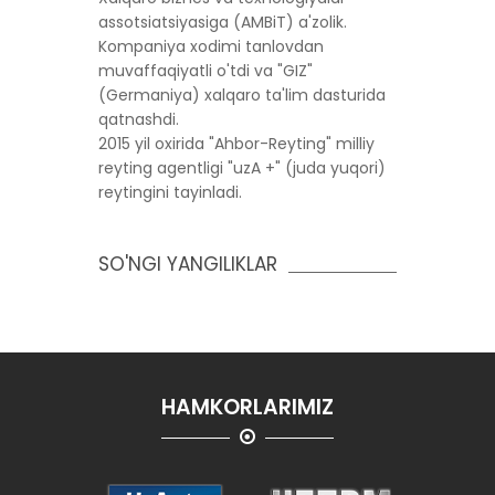
assotsiatsiyasiga (AMBiT) a'zolik.
Kompaniya xodimi tanlovdan
muvaffaqiyatli o'tdi va "GIZ"
(Germaniya) xalqaro ta'lim dasturida
qatnashdi.
2015 yil oxirida "Ahbor-Reyting" milliy
reyting agentligi "uzA +" (juda yuqori)
reytingini tayinladi.
SO'NGI YANGILIKLAR
HAMKORLARIMIZ