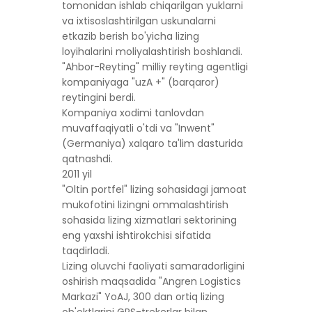
tomonidan ishlab chiqarilgan yuklarni
va ixtisoslashtirilgan uskunalarni
etkazib berish bo'yicha lizing
loyihalarini moliyalashtirish boshlandi.
"Ahbor-Reyting" milliy reyting agentligi
kompaniyaga "uzA +" (barqaror)
reytingini berdi.
Kompaniya xodimi tanlovdan
muvaffaqiyatli o'tdi va "Inwent"
(Germaniya) xalqaro ta'lim dasturida
qatnashdi.
2011 yil
"Oltin portfel" lizing sohasidagi jamoat
mukofotini lizingni ommalashtirish
sohasida lizing xizmatlari sektorining
eng yaxshi ishtirokchisi sifatida
taqdirladi.
Lizing oluvchi faoliyati samaradorligini
oshirish maqsadida "Angren Logistics
Markazi" YoAJ, 300 dan ortiq lizing