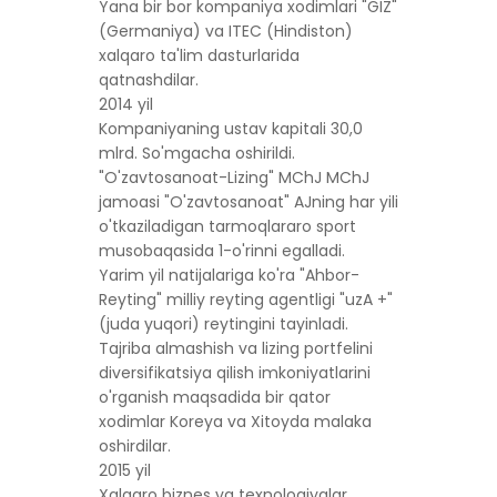
Yana bir bor kompaniya xodimlari "GIZ"
(Germaniya) va ITEC (Hindiston)
xalqaro ta'lim dasturlarida
qatnashdilar.
2014 yil
Kompaniyaning ustav kapitali 30,0
mlrd. So'mgacha oshirildi.
"O'zavtosanoat-Lizing" MChJ MChJ
jamoasi "O'zavtosanoat" AJning har yili
o'tkaziladigan tarmoqlararo sport
musobaqasida 1-o'rinni egalladi.
Yarim yil natijalariga ko'ra "Ahbor-
Reyting" milliy reyting agentligi "uzA +"
(juda yuqori) reytingini tayinladi.
Tajriba almashish va lizing portfelini
diversifikatsiya qilish imkoniyatlarini
o'rganish maqsadida bir qator
xodimlar Koreya va Xitoyda malaka
oshirdilar.
2015 yil
Xalqaro biznes va texnologiyalar