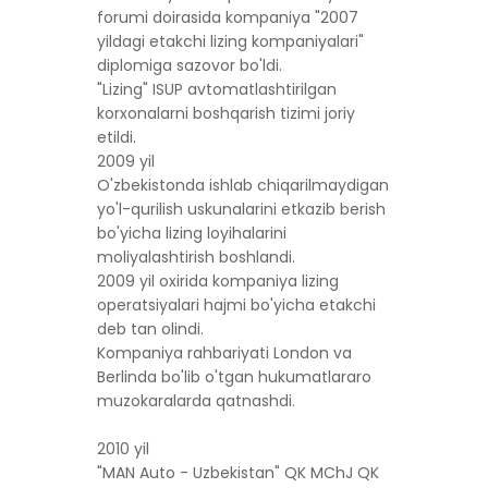
forumi doirasida kompaniya "2007
yildagi etakchi lizing kompaniyalari"
diplomiga sazovor bo'ldi.
"Lizing" ISUP avtomatlashtirilgan
korxonalarni boshqarish tizimi joriy
etildi.
2009 yil
O'zbekistonda ishlab chiqarilmaydigan
yo'l-qurilish uskunalarini etkazib berish
bo'yicha lizing loyihalarini
moliyalashtirish boshlandi.
2009 yil oxirida kompaniya lizing
operatsiyalari hajmi bo'yicha etakchi
deb tan olindi.
Kompaniya rahbariyati London va
Berlinda bo'lib o'tgan hukumatlararo
muzokaralarda qatnashdi.
2010 yil
"MAN Auto - Uzbekistan" QK MChJ QK