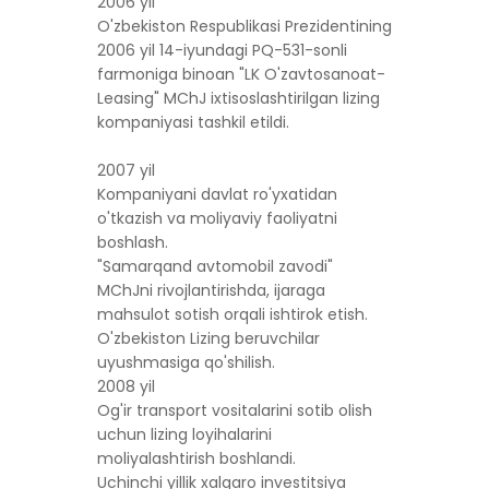
2006 yil
O'zbekiston Respublikasi Prezidentining
2006 yil 14-iyundagi PQ-531-sonli
farmoniga binoan "LK O'zavtosanoat-
Leasing" MChJ ixtisoslashtirilgan lizing
kompaniyasi tashkil etildi.
2007 yil
Kompaniyani davlat ro'yxatidan
o'tkazish va moliyaviy faoliyatni
boshlash.
"Samarqand avtomobil zavodi"
MChJni rivojlantirishda, ijaraga
mahsulot sotish orqali ishtirok etish.
O'zbekiston Lizing beruvchilar
uyushmasiga qo'shilish.
2008 yil
Og'ir transport vositalarini sotib olish
uchun lizing loyihalarini
moliyalashtirish boshlandi.
Uchinchi yillik xalqaro investitsiya