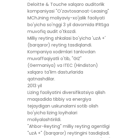
Deloitte & Touche xalqaro auditorlik
kompaniyasi "O'zavtosanoat-Leasing"
MChJning moliyaviy-xo'jalik faoliyati
bo'yicha so'nggi 3 yil davomida IFRSga
muvofiq audit o'tkazdi.
Milliy reyting shkalasi bo'yicha 'uzA +'
(barqaror) reyting tasdiqlandi.
Kompaniya xodimlari tanlovdan
muvaffaqiyatli o'tib, "GIZ"
(Germaniya) va ITEC (Hindiston)
xalqaro ta'lim dasturlarida
qatnashdilar.
2013 yil
Lizing faoliyatini diversifikatsiya qilish
maqsadida tibbiy va energiya
tejaydigan uskunalarni sotib olish
bo'yicha lizing loyihalari
moliyalashtirildi.
"Ahbor-Reyting" milliy reyting agentligi
"uzA +" (barqaror) reytingini tasdiqladi.